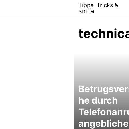
Skip
Tipps, Tricks &
to
Kniffe
content
technic
Betrugsve
he durch
Telefonanr
angebliche