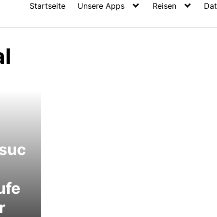
Startseite
Unsere Apps
Reisen
Dat
al
rsuc
ufe
r