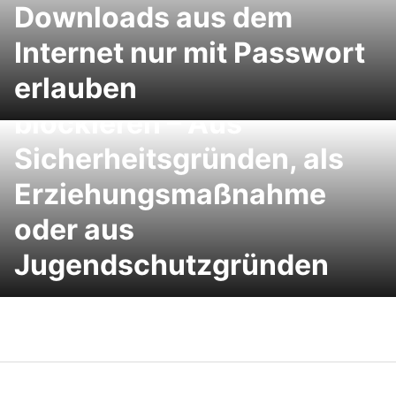
Downloads aus dem
Internet nur mit Passwort
erlauben
Aufruf von Webadressen
blockieren – Aus
Sicherheitsgründen, als
Erziehungsmaßnahme
oder aus
Jugendschutzgründen