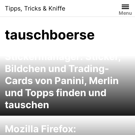
Skip
Tipps, Tricks & Kniffe
to
Menu
content
tauschboerse
Stickermanager: Sticker,
Bildchen und Trading-
Cards von Panini, Merlin
und Topps finden und
tauschen
Mozilla Firefox: