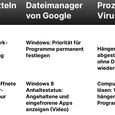
teln
Dateimanager
Proz
von Google
Viru
rk-
Windows: Priorität für
Hänge
Programme permanent
abgest
ng
festlegen
ohne D
wieder
ffnete
Windows 8
Compu
r-
Anhaltestatus:
lösen:
nur
Angehaltene und
hängen
eingefrorene Apps
Progra
anzeigen (Video)