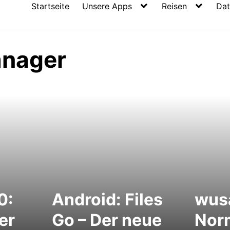
Startseite
Unsere Apps
Reisen
Dat
anager
0:
Android: Files
wusa
er
Go – Der neue
Nor