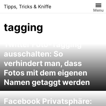
Skip
Tipps, Tricks & Kniffe
to
Menu
content
tagging
Twitter Foto-Tagging
ausschalten: So
verhindert man, dass
Fotos mit dem eigenen
Namen getaggt werden
Facebook Privatsphäre: