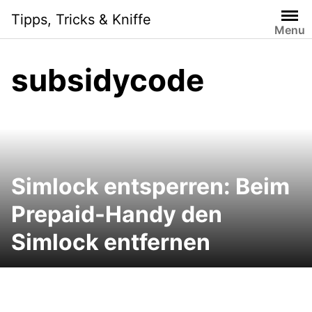
Skip
Tipps, Tricks & Kniffe
to
Menu
content
subsidycode
Simlock entsperren: Beim
Prepaid-Handy den
Simlock entfernen