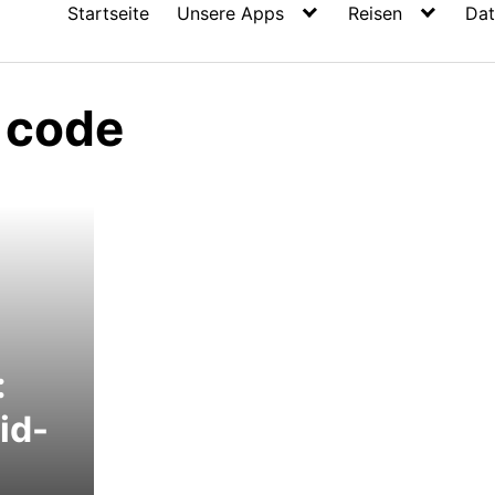
Startseite
Unsere Apps
Reisen
Dat
 code
:
id-