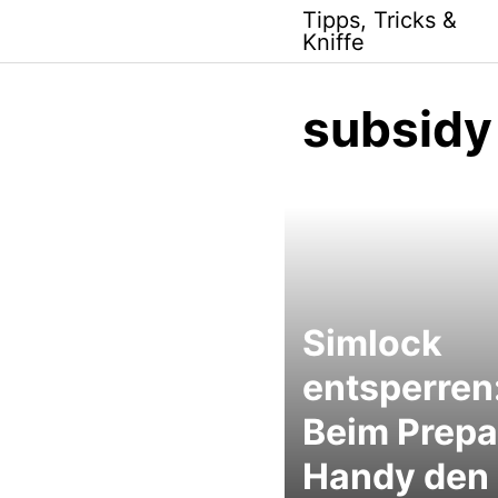
Skip
Tipps, Tricks &
to
Kniffe
content
subsidy
Simlock
entsperren
Beim Prepa
Handy den