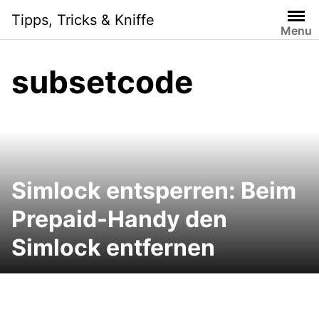
Skip
Tipps, Tricks & Kniffe
to
Menu
content
subsetcode
Simlock entsperren: Beim
Prepaid-Handy den
Simlock entfernen