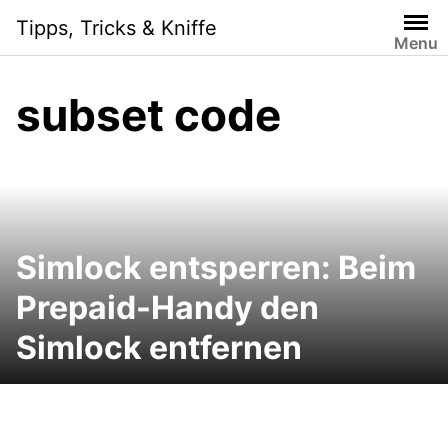
Skip
Tipps, Tricks & Kniffe
to
Menu
content
subset code
Simlock entsperren: Beim
Prepaid-Handy den
Simlock entfernen