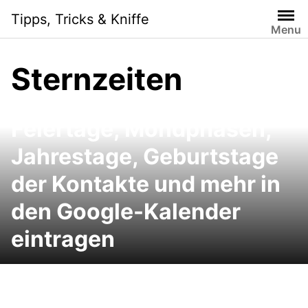
Skip
Tipps, Tricks & Kniffe
to
Menu
content
Sternzeiten
Google Kalender:
Feiertage, Mondphasen,
Jahrestage, Geburtstage
der Kontakte und mehr in
den Google-Kalender
eintragen