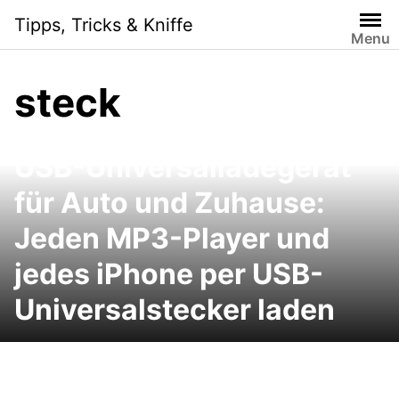
Skip
Tipps, Tricks & Kniffe
to
Menu
content
steck
USB-Universalladegerät
für Auto und Zuhause:
Jeden MP3-Player und
jedes iPhone per USB-
Universalstecker laden