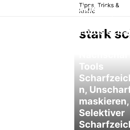
Skip
Tipps, Tricks &
Adobe
to
Kniffe
content
Photoshop
stark s
Fotos schä
mit den
Nachschär
Tools
Scharfzei
n, Unschar
maskieren,
Selektiver
Scharfzeic