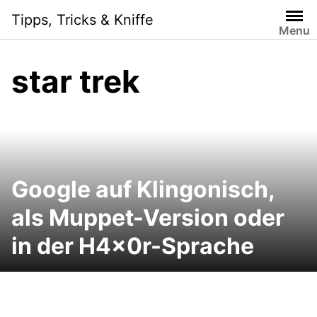
Skip
Tipps, Tricks & Kniffe
to
Menu
content
star trek
Google auf Klingonisch,
als Muppet-Version oder
in der H4x0r-Sprache