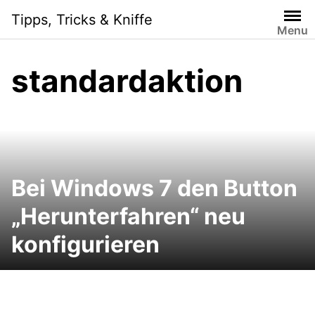
Skip
Tipps, Tricks & Kniffe
to
Menu
content
standardaktion
Bei Windows 7 den Button
„Herunterfahren“ neu
konfigurieren