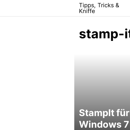
Skip
Tipps, Tricks &
to
Kniffe
content
stamp-i
StampIt für
Windows 7