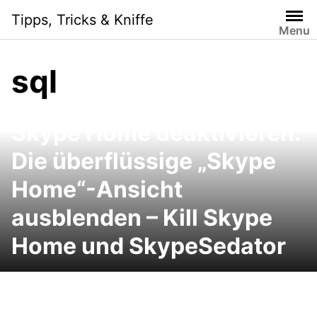
Skip
Tipps, Tricks & Kniffe
to
Menu
content
sql
Skype Home deaktivieren:
Die überflüssige „Skype
Home“-Ansicht
ausblenden – Kill Skype
Home und SkypeSedator