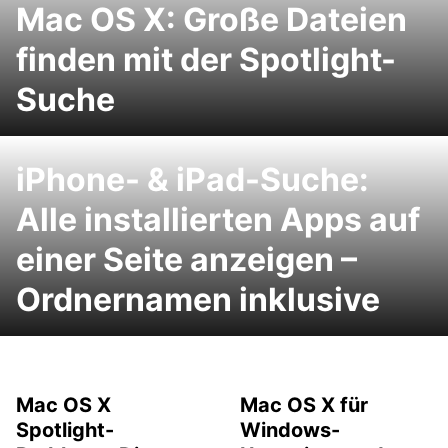
Mac OS X: Große Dateien
finden mit der Spotlight-
Suche
iPhone- & iPad-Suche:
Alle installierten Apps auf
einer Seite anzeigen –
Ordnernamen inklusive
Mac OS X
Mac OS X für
Spotlight-
Windows-