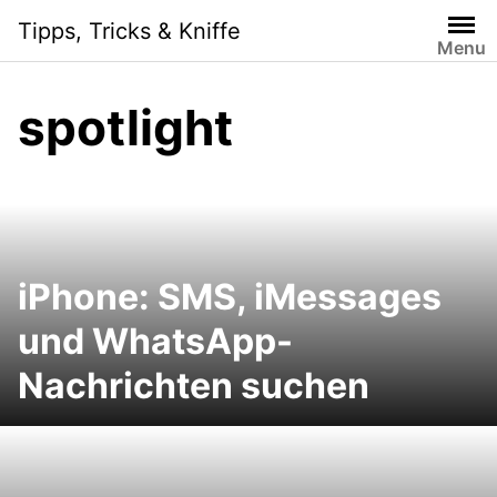
Skip
Tipps, Tricks & Kniffe
to
Menu
content
spotlight
iPhone: SMS, iMessages
und WhatsApp-
Nachrichten suchen