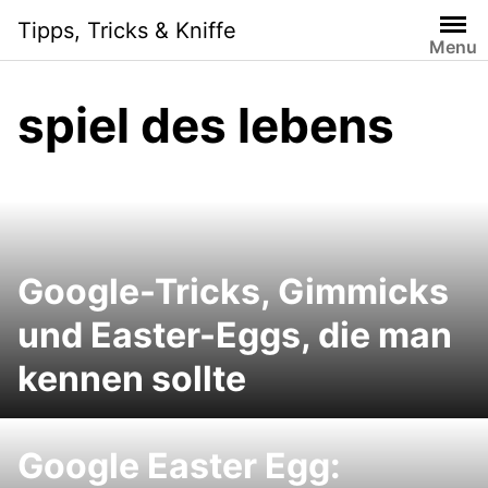
Skip
Tipps, Tricks & Kniffe
to
Menu
content
spiel des lebens
Google-Tricks, Gimmicks
und Easter-Eggs, die man
kennen sollte
Google Easter Egg: