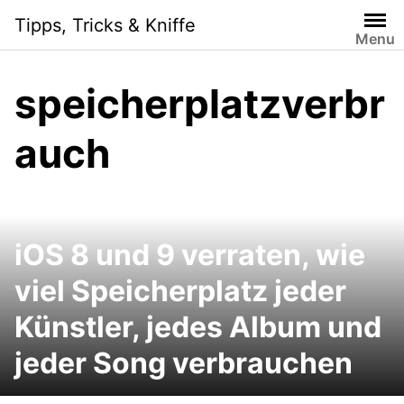
Skip
Tipps, Tricks & Kniffe
to
Menu
content
speicherplatzverbr
auch
iOS 8 und 9 verraten, wie
viel Speicherplatz jeder
Künstler, jedes Album und
jeder Song verbrauchen