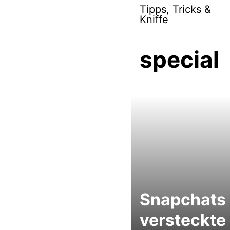
Skip
Tipps, Tricks &
to
Kniffe
content
special
Snapchats
versteckte