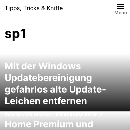
Skip
Tipps, Tricks & Kniffe
to
Menu
content
sp1
Mit der Windows
Updatebereinigung
gefahrlos alte Update-
Leichen entfernen
Windows 7 Download
kostenlos: Windows 7
Home Premium und