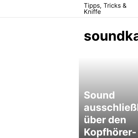
Skip
Tipps, Tricks &
to
Kniffe
content
soundka
Sound
ausschließ
über den
Kopfhörer-