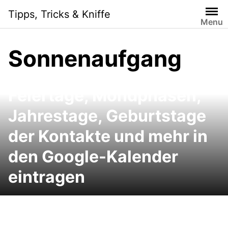
Skip
Tipps, Tricks & Kniffe
to
Menu
content
Sonnenaufgang
Google Kalender:
Feiertage, Mondphasen,
Jahrestage, Geburtstage
der Kontakte und mehr in
den Google-Kalender
eintragen