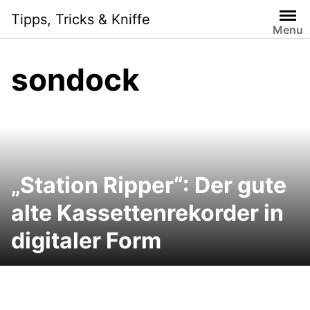
Skip
Tipps, Tricks & Kniffe
to
Menu
content
sondock
„Station Ripper“: Der gute
alte Kassettenrekorder in
digitaler Form