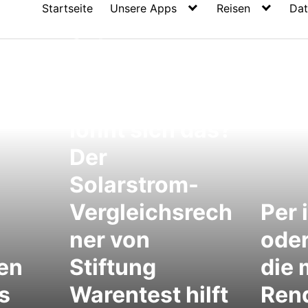
Startseite
Unsere Apps
Reisen
Dat
Solarstrom-
Anlage für
mein Dach,
lohnt sich das?
Der
Solarstrom-
Vergleichsrech
Per 
ner von
oder
ten
Stiftung
die 
s
Warentest hilft
Rend