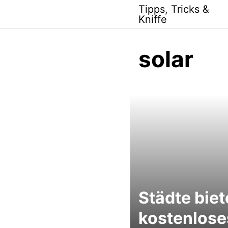
Skip
Tipps, Tricks &
to
Kniffe
content
solar
Städte bie
kostenlose