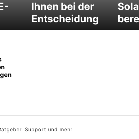
E-
Ihnen bei der
Sola
Entscheidung
ber
s
on
agen
 Ratgeber, Support und mehr