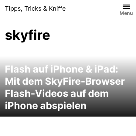
Skip
Tipps, Tricks & Kniffe
to
Menu
content
skyfire
Flash auf iPhone & iPad:
Mit dem SkyFire-Browser
Flash-Videos auf dem
iPhone abspielen