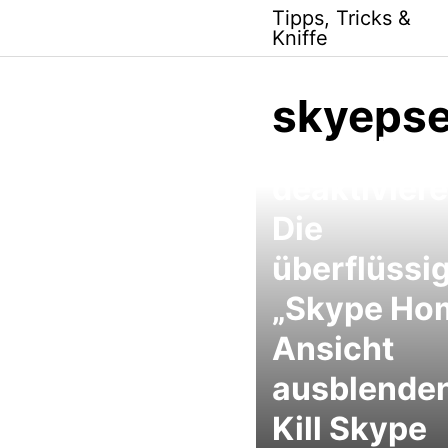
Skip
Tipps, Tricks &
to
Kniffe
content
skyepse
Skype Ho
deaktiviere
Die
überflüssi
„Skype Ho
Ansicht
ausblenden
Kill Skype