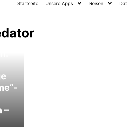
Startseite
Unsere Apps
Reisen
Dat
dator
me
n:
ge
me“-
 –