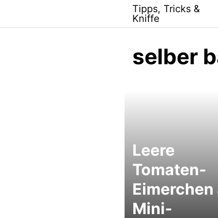
Skip
Tipps, Tricks &
to
Kniffe
content
selber 
Leere
Tomaten-
Eimerchen 
Mini-