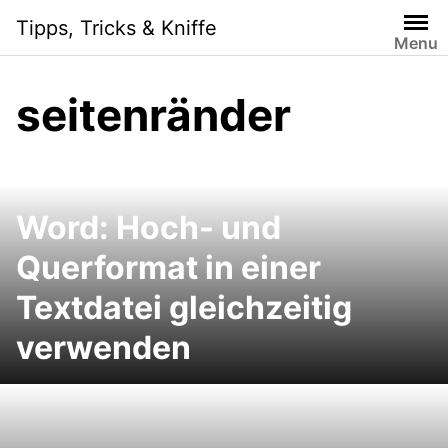
Skip
Tipps, Tricks & Kniffe
to
Menu
content
seitenränder
Word: Hoch- und
Querformat in einer
Textdatei gleichzeitig
verwenden