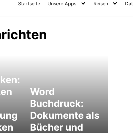
Startseite
Unsere Apps
Reisen
Dat
nrichten
cken:
ken
Word
Buchdruck:
dung
Dokumente als
ken
Bücher und