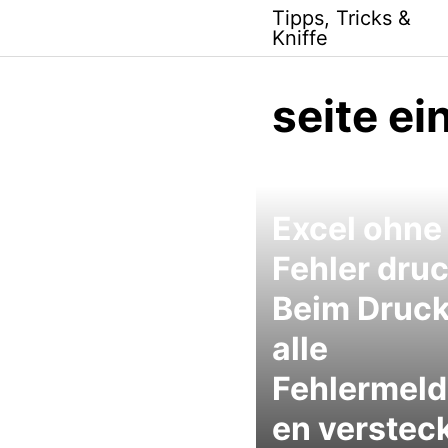
Skip
Tipps, Tricks &
to
Kniffe
content
seite ei
Excel ohne
Fehler dru
Beim Druc
alle
Fehlermel
en verstec