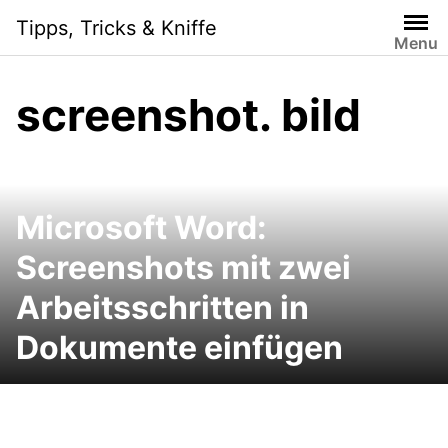
Skip
Tipps, Tricks & Kniffe
to
Menu
content
screenshot. bild
Microsoft Word:
Screenshots mit zwei
Arbeitsschritten in
Dokumente einfügen