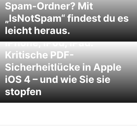
Spam-Ordner? Mit
„IsNotSpam“ findest du es
leicht heraus.
iPhone, iPod, iPad:
Kritische PDF-
Sicherheitlücke in Apple
iOS 4 – und wie Sie sie
stopfen