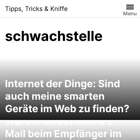
Skip
Tipps, Tricks & Kniffe
to
Menu
content
schwachstelle
Internet der Dinge: Sind
auch meine smarten
Geräte im Web zu finden?
Warum landet meine E-
Mail beim Empfänger im