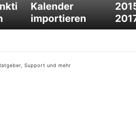
nkti
Kalender
2015
n
importieren
201
 Ratgeber, Support und mehr