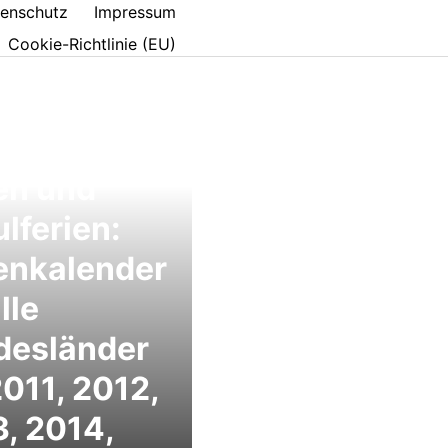
enschutz
Impressum
Cookie-Richtlinie (EU)
en und
lferien:
enkalender
lle
desländer
2011, 2012,
, 2014,