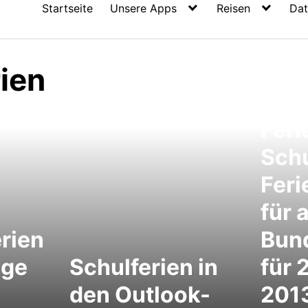
Startseite
Unsere Apps
Reisen
Dat
ien
Feri
Schu
Feri
für a
rien
Bun
age
Schulferien in
für 
den Outlook-
2013