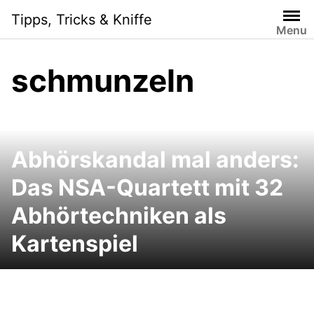
Skip
Tipps, Tricks & Kniffe
to
Menu
content
schmunzeln
Abhörskandal mal anders:
Das NSA-Quartett mit 32
Abhörtechniken als
Kartenspiel