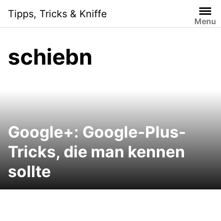
Skip
Tipps, Tricks & Kniffe
to
Menu
content
schiebn
Google+: Google-Plus-
Tricks, die man kennen
sollte