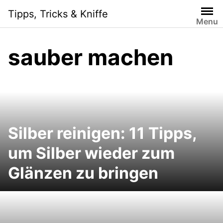
Skip
Tipps, Tricks & Kniffe
to
Menu
content
sauber machen
Silber reinigen: 11 Tipps,
um Silber wieder zum
Glänzen zu bringen