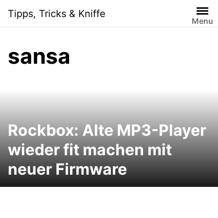
Skip
Tipps, Tricks & Kniffe
to
Menu
content
sansa
Rockbox: Alte MP3-Player
wieder fit machen mit
neuer Firmware