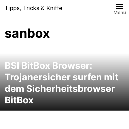
Skip
Tipps, Tricks & Kniffe
to
Menu
content
sanbox
BSI BitBox Browser:
Trojanersicher surfen mit
dem Sicherheitsbrowser
BitBox