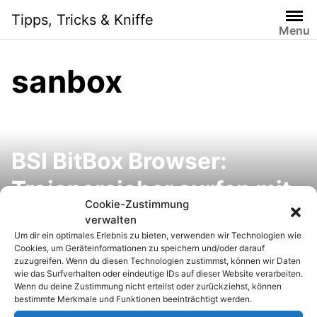
S
Tipps, Tricks & Kniffe
k
Menu
i
p
sanbox
t
o
c
o
n
BSI BitBox Browser:
t
e
Trojanersicher surfen mit
n
Cookie-Zustimmung
dem Sicherheitsbrowser
t
verwalten
Um dir ein optimales Erlebnis zu bieten, verwenden wir Technologien wie
BitBox
Cookies, um Geräteinformationen zu speichern und/oder darauf
zuzugreifen. Wenn du diesen Technologien zustimmst, können wir Daten
wie das Surfverhalten oder eindeutige IDs auf dieser Website verarbeiten.
Wenn du deine Zustimmung nicht erteilst oder zurückziehst, können
bestimmte Merkmale und Funktionen beeinträchtigt werden.