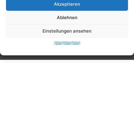
Akzeptieren
Tipps, Anleitungen, Ratgeber, Support und
Ablehnen
mehr
Einstellungen ansehen
{title}
{title}
{title}
Die mobile Version verlassen