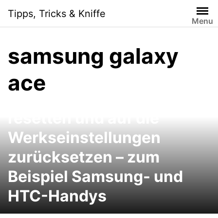
Skip
Tipps, Tricks & Kniffe
to
Menu
content
samsung galaxy
ace
Android Reset (Wipe):
Android-Smartphones
resetten und auf die
Werkseinstellungen
zurücksetzen – zum
Beispiel Samsung- und
HTC-Handys