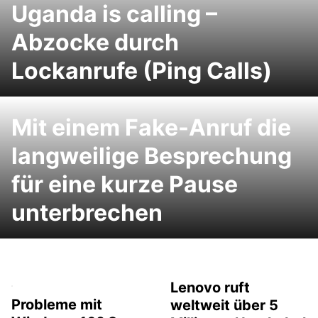
Uganda is calling –
Abzocke durch
Lockanrufe (Ping Calls)
Mit einem Fake-Anruf die
langweilige Besprechung
für eine kurze Pause
unterbrechen
Lenovo ruft
Probleme mit
weltweit über 5