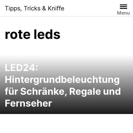
Skip
Tipps, Tricks & Kniffe
to
Menu
content
rote leds
LED24:
Hintergrundbeleuchtung
für Schränke, Regale und
Fernseher