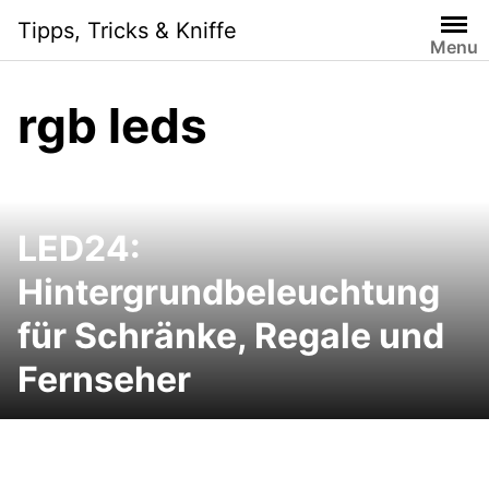
Skip
Tipps, Tricks & Kniffe
to
Menu
content
rgb leds
LED24:
Hintergrundbeleuchtung
für Schränke, Regale und
Fernseher