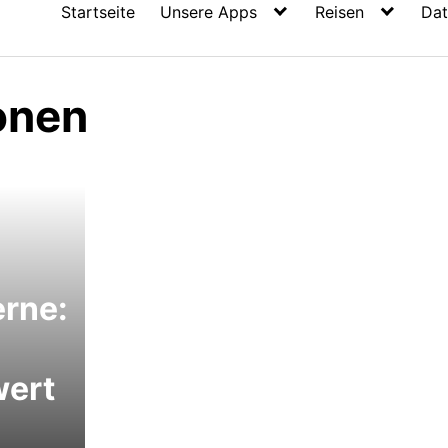
Startseite
Unsere Apps
Reisen
Dat
onen
erne:
ert