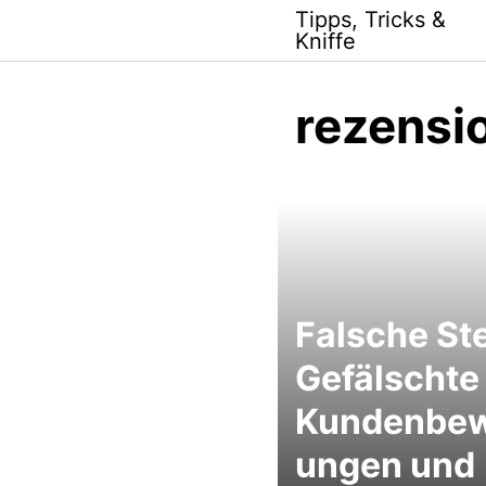
Skip
Tipps, Tricks &
to
Kniffe
content
rezensi
Falsche St
Gefälschte
Kundenbew
ungen und