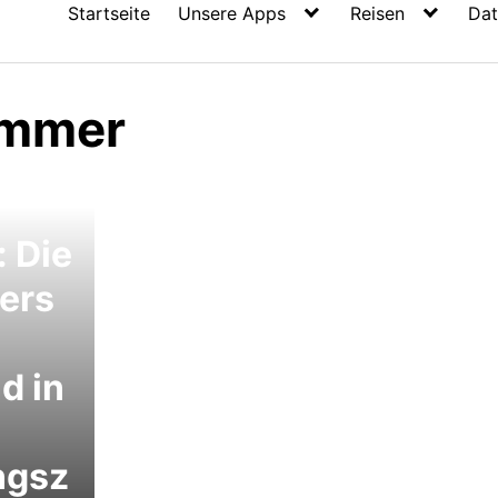
Startseite
Unsere Apps
Reisen
Dat
ummer
eset
 Die
bers
d in
ngsz