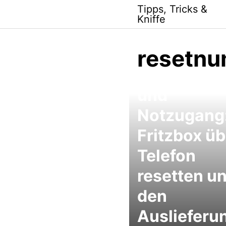
Skip
Tipps, Tricks &
to
Kniffe
content
resetn
Fritz!Box R
und
Notzugang:
Fritzbox ü
Telefon
resetten un
den
Auslieferu