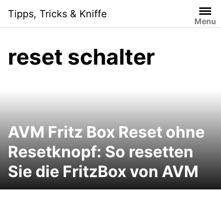
Skip
Tipps, Tricks & Kniffe
to
Menu
content
reset schalter
AVM Fritz Box Reset ohne
Resetknopf: So resetten
Sie die FritzBox von AVM