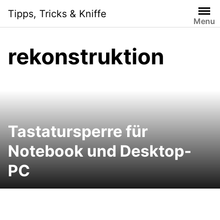
Skip
Tipps, Tricks & Kniffe
to
Menu
content
rekonstruktion
Tastatursperre für
Notebook und Desktop-
PC