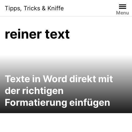
Skip
Tipps, Tricks & Kniffe
to
Menu
content
reiner text
Texte in Word direkt mit
der richtigen
Formatierung einfügen