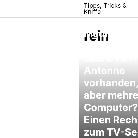
Skip
Tipps, Tricks &
to
Kniffe
content
rein
MediaPorta
TV Server:
eine DVBT-
Antenne
vorhanden
aber mehre
Computer?
Einen Rech
zum TV-Se