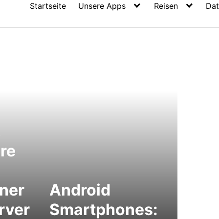
Startseite
Unsere Apps
Reisen
Dat
l als
 Nur
,
re
ner
Android
rver
Smartphones: