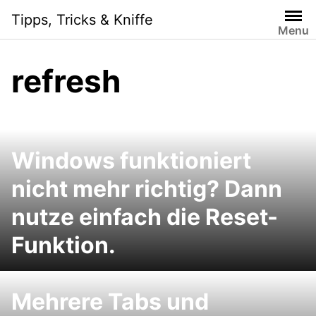
Skip
Tipps, Tricks & Kniffe
to
Menu
content
refresh
Windows funktioniert
nicht mehr richtig? Dann
nutze einfach die Reset-
Funktion.
Mehrere Tabs und