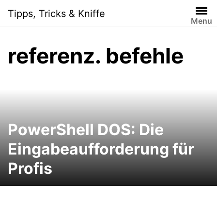
Skip
Tipps, Tricks & Kniffe
to
Menu
content
referenz. befehle
PowerShell DOS: Die
Eingabeaufforderung für
Profis